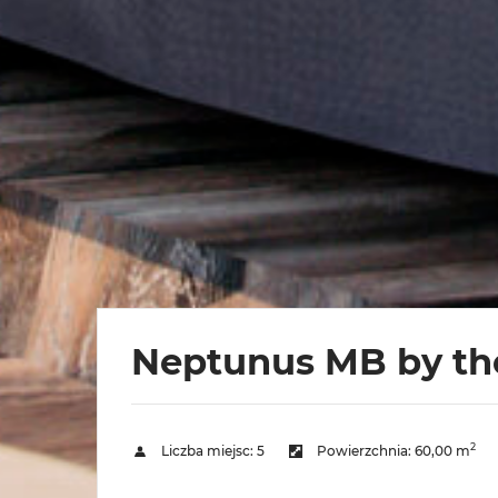
Neptunus MB by th
2
Liczba miejsc:
5
Powierzchnia:
60,00 m