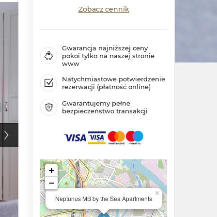
Zobacz cennik
Gwarancja najniższej ceny
pokoi tylko na naszej stronie
www
Natychmiastowe potwierdzenie
rezerwacji (płatność online)
Gwarantujemy pełne
bezpieczeństwo transakcji
+
−
×
Neptunus MB by the Sea Apartments