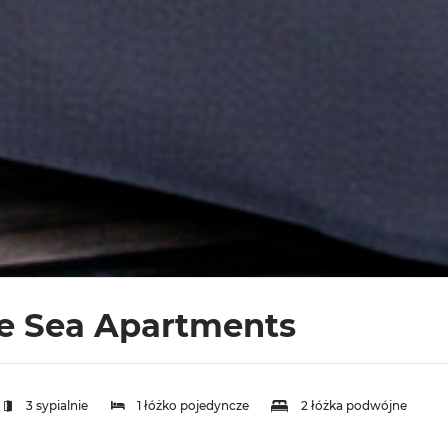
e Sea Apartments
3 sypialnie
1 łóżko pojedyncze
2 łóżka podwójne