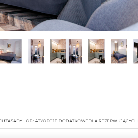
JU
ZASADY I OPŁATY
OPCJE DODATKOWE
DLA REZERWUJĄCYCH