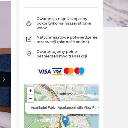
Gwarancja najniższej ceny
pokoi tylko na naszej stronie
www
Natychmiastowe potwierdzenie
rezerwacji (płatność online)
Gwarantujemy pełne
bezpieczeństwo transakcji
+
−
×
Aparthotel Park - Apartament with View Park