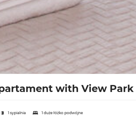
Apartament with View Park
1 sypialnia
1 duże łóżko podwójne